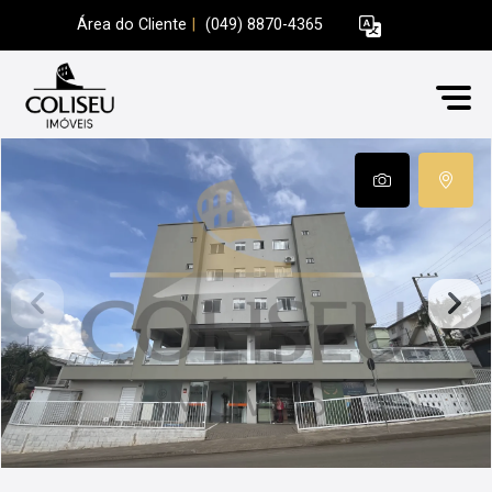
Área do Cliente
|
(049) 8870-4365