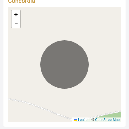
Concórdia
+
−
Leaflet
|
©
OpenStreetMap