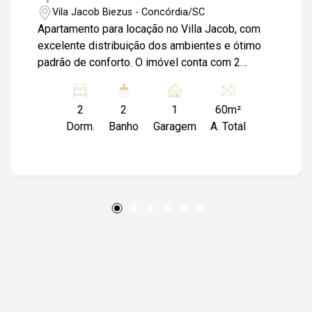
Vila Jacob Biezus - Concórdia/SC
Apartamento para locação no Villa Jacob, com
excelente distribuição dos ambientes e ótimo
padrão de conforto. O imóvel conta com 2
quartos, sendo 1 suíte, além de sala de estar e
jantar integradas, cozinha, banheiro social e
2
2
1
60m²
ambientes pensados para oferecer praticidade
Dorm.
Banho
Garagem
A. Total
no dia a dia. Ideal para quem busca morar com
conforto, privacidade e em uma localização
valorizada. Uma ótima opção para casal,
pequena família ou até mesmo para quem
deseja mais espaço e comodidade na rotina.
Entre em contato para mais informações e
agende uma visita. Obs: Além do valor de
aluguel o locatário fica responsável pelo
pagamento de Condomínio; Luz; IPTU e Seguro
Incêndio.