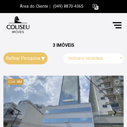
Área do Cliente
|
(049) 8870-4365
3 IMÓVEIS
Refinar Pesquisa
Cód.
432