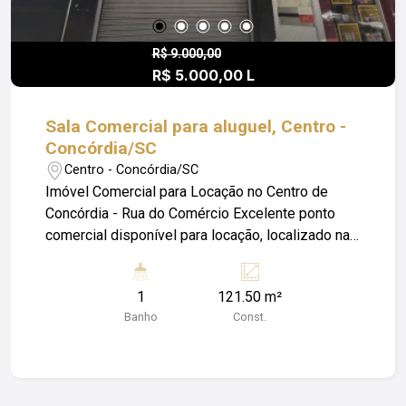
Incêndio.
R$ 9.000,00
R$ 5.000,00 L
Sala Comercial para aluguel, Centro -
Concórdia/SC
Centro - Concórdia/SC
Imóvel Comercial para Locação no Centro de
Concórdia - Rua do Comércio Excelente ponto
comercial disponível para locação, localizado na
Rua do Comércio, em uma das áreas mais
movimentadas e valorizadas do Centro de
1
121.50 m²
Concórdia. O imóvel é ideal para diversos tipos
Banho
Const.
de comércio e serviços, oferecendo ótima
visibilidade, fluxo constante de pedestres e fácil
acesso. Nos próximos dias, o espaço passará
por melhorias, incluindo reforma voltada à