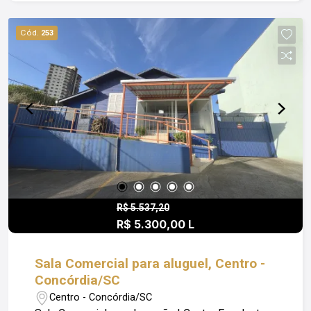
essenciais. Excelente oportunidade para quem
busca visibilidade, praticidade e um espaço
Cód.
253
funcional para o seu negócio. Obs: Além do valor
de aluguel o locatário fica responsável pelo
pagamento de Condomínio; Luz; IPTU e Seguro
Incêndio.
R$ 5.537,20
R$ 5.300,00 L
Sala Comercial para aluguel, Centro -
Concórdia/SC
Centro - Concórdia/SC