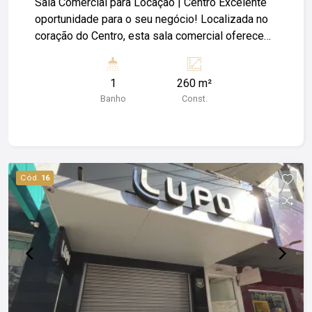
Sala Comercial para Locação | Centro Excelente
oportunidade para o seu negócio! Localizada no
coração do Centro, esta sala comercial oferece
visibilidade privilegiada, fácil acesso para
clientes e colaboradores, e infraestrutura ideal
1
260 m²
para empresas que buscam profissionalismo e
Banho
Const.
comodidade. Características do imóvel: - Sala
ampla e bem iluminada; - Ambiente versátil, ideal
para escritórios ou atendimento personalizado; -
Estacionamento disponível no local,
proporcionando praticidade aos usuários; - A
Cód.
16
poucos metros de bancos, cartórios, lotéricas,
farmácias e comércios em geral. - Região
estratégica com alto fluxo e excelente
conectividade. ** Entre em contato agora mesmo
para agendar uma visita e dar o próximo passo
para o sucesso do seu negócio! Obs: Além do
valor de aluguel o locatário fica responsável pelo
pagamento de Luz; Água; IPTU e Seguro