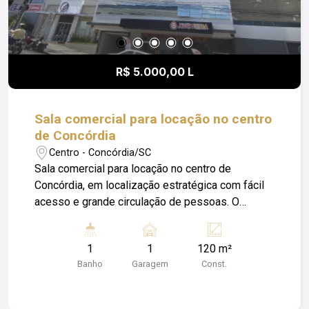
R$ 5.000,00 L
Sala comercial para locação no centro
de Concórdia
Centro - Concórdia/SC
Sala comercial para locação no centro de
Concórdia, em localização estratégica com fácil
acesso e grande circulação de pessoas. O
espaço conta com ambiente amplo e versátil,
ideal para diversos tipos de negócios como
1
1
120 m²
escritórios, clínicas, estúdios, lojas ou serviços
Banho
Garagem
Const.
em geral. A localização central facilita o acesso
de clientes, colaboradores e fornecedores,
estando próxima a comércios, bancos e serviços