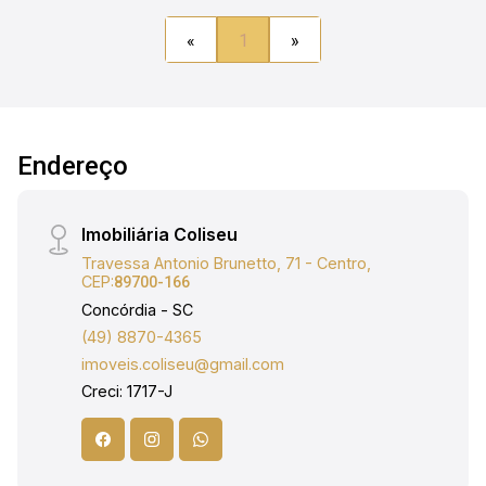
acessibilidade, proporcionando mais conforto e
adequação às normas vigentes. Uma excelente
«
1
»
oportunidade para quem busca instalar ou
expandir seu negócio em um endereço
estratégico da cidade. Agende uma visita e
conheça de perto essa oportunidade de locação
no coração da cidade! Entre em contato para mais
Endereço
informações e para agendar um horário. Obs:
Além do valor de aluguel o locatário fica
Imobiliária Coliseu
responsável pelo pagamento de Água; Luz; IPTU
e Seguro Incêndio.
Travessa Antonio Brunetto, 71 - Centro,
CEP:
89700-166
Concórdia - SC
(49) 8870-4365
imoveis.coliseu@gmail.com
Creci: 1717-J