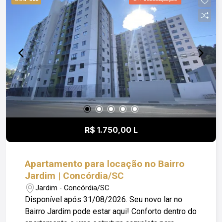
de não haver cobrança de IPTU. Ideal para quem
procura um apartamento de fundos, bem
distribuído e pronto para morar em uma região de
boa procura em Concórdia. Obs: Além do valor de
aluguel o locatário fica responsável pelo
pagamento; Luz; água e Seguro Incêndio.
R$ 1.750,00 L
Apartamento para locação no Bairro
Jardim | Concórdia/SC
Jardim - Concórdia/SC
Disponível após 31/08/2026. Seu novo lar no
Bairro Jardim pode estar aqui! Conforto dentro do