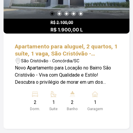
R$ 2.100,00
R$ 1.900,00 L
Apartamento para aluguel, 2 quartos, 1
suíte, 1 vaga, São Cristóvão -
Concórdia/SC
São Cristóvão - Concórdia/SC
Novo Apartamento para Locação no Bairro São
Cristóvão - Viva com Qualidade e Estilo!
Descubra o privilégio de morar em um dos
empreendimentos mais modernos da cidade,
com uma localização estratégica a poucos
2
1
2
1
passos do novo Hospital da Unimed e com vista
Dorm.
Suite
Banho
Garagem
privilegiada. Características do imóvel: * 2
dormitórios, sendo 1 suíte; * Cozinha; * Sala; *
Churrasqueira; * 1 vaga de garagem; * Hobby box.
Condomínio completo com infraestrutura de alto