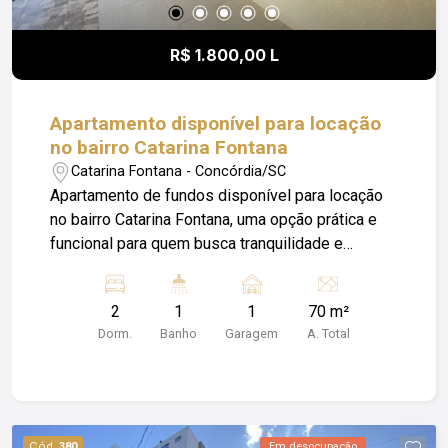
R$ 1.800,00 L
Apartamento disponível para locação
no bairro Catarina Fontana
Catarina Fontana - Concórdia/SC
Apartamento de fundos disponível para locação
no bairro Catarina Fontana, uma opção prática e
funcional para quem busca tranquilidade e
privacidade. O imóvel é uma moradia única
localizada nos fundos de um barracão, conta com
2
1
1
70 m²
02 dormitórios, 01 banheiro, além de móveis sob
Dorm.
Banho
Garagem
A. Total
medida na cozinha, sala e banheiro, garantindo
melhor aproveitamento dos espaços. Possui
ainda climatizadores, proporcionando mais
conforto no dia a dia. A locação é composta pelo
valor do aluguel + despesas, com o diferencial
Cód.
380
Em desocupação