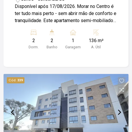
Disponível após 17/08/2026. Morar no Centro é
ter tudo mais perto - sem abrir mão de conforto e
tranquilidade. Este apartamento semi-mobiliado
está localizado em condomínio, com área verde e
fácil acesso a mercados, farmácias, escolas,
2
2
1
136 m²
restaurantes e aos principais comércios da
Dorm.
Banho
Garagem
A. Útil
cidade. O imóvel conta com: - 2 quartos -
Banheiro social - Lavabo - Cozinha - Lavanderia -
Ambientes com mobília Uma ótima opção para
quem busca praticidade no dia a dia, boa
localização e um espaço confortável para chamar
Cód.
339
de lar. Agende sua visita e venha conhecer de
perto o conforto e a praticidade de morar no
Centro. Fale agora com a Coliseu Imóveis!
*Imóvel não aceita animais de estimação. Obs:
Além do valor de aluguel o locatário fica
responsável pelo pagamento de Condomínio;
IPTU; Luz; e Seguro Incêndio.