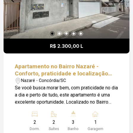
R$ 2.300,00 L
Apartamento no Bairro Nazaré -
Conforto, praticidade e localização
estratégica
Nazaré - Concórdia/SC
Se você busca morar bem, com praticidade no dia
a dia e perto de tudo, este apartamento é uma
excelente oportunidade. Localizado no Bairro
Nazaré 5 minutos do Centro, próximo a escola e
supermercado, ele oferece a comodidade de
2
2
3
1
resolver sua rotina com facilidade, sem precisar
Dorm.
Suítes
Banho
Garagem
de grandes deslocamentos - algo cada vez mais