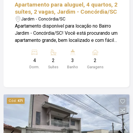
Apartamento para aluguel, 4 quartos, 2
suítes, 2 vagas, Jardim - Concórdia/SC
Jardim - Concórdia/SC
Apartamento disponível para locação no Bairro
Jardim - Concórdia/SC! Você está procurando um
apartamento grande, bem localizado e com fácil
acesso a tudo - Essa opção é perfeita para quem
valoriza espaço, conforto e praticidade no dia a
4
2
3
2
dia. * 04 dormitórios sendo 01 suíte de casal e
Dorm.
Suítes
Banho
Garagens
01 suíte de solteiro * 01 cozinha mobiliada * 01
lavanderia com mobília * 01 sala com painel *03
Sacadas * 01 banheiros social * 02 vagas de
garagem Agende sua visita e venha conhecer de
perto esse imóvel completo em um dos bairros
Cód.
471
mais procurados de Concórdia! Obs: Além do
valor de aluguel o locatário fica responsável pelo
pagamento de Condomínio; Luz; IPTU e Seguro
Incêndio.