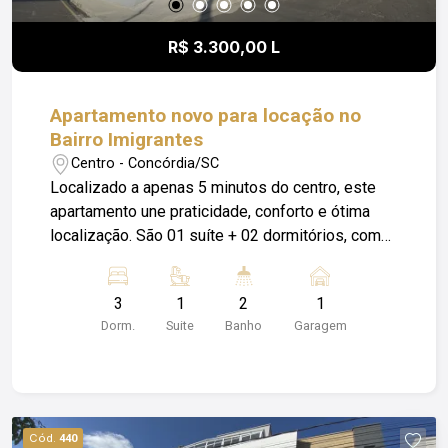
R$ 3.300,00 L
Apartamento novo para locação no
Bairro Imigrantes
Centro - Concórdia/SC
Localizado a apenas 5 minutos do centro, este
apartamento une praticidade, conforto e ótima
localização. São 01 suíte + 02 dormitórios, com
ambientes bem distribuídos e pensados para o
dia a dia. Conta com cozinha, banheiros e área de
3
1
2
1
serviço com móveis sob medida, trazendo mais
Dorm.
Suite
Banho
Garagem
funcionalidade e aproveitamento dos espaços.
Possui ainda sacada com churrasqueira, ideal
para momentos de lazer, 01 vaga de garagem e
elevador, garantindo mais comodidade para toda
a família. Obs: Além do valor de aluguel o
Cód.
440