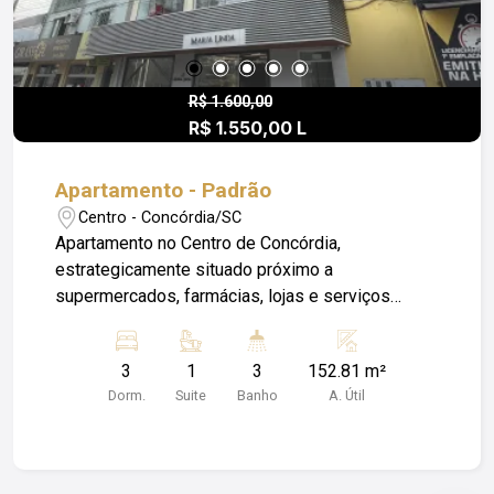
R$ 1.600,00
R$ 1.550,00 L
Apartamento - Padrão
Centro - Concórdia/SC
Apartamento no Centro de Concórdia,
estrategicamente situado próximo a
supermercados, farmácias, lojas e serviços
essenciais, garantindo praticidade e conveniência
no dia a dia. Características do imóvel: - 3
3
1
3
152.81 m²
dormitórios espaçosos, sendo: 1 suíte com
Dorm.
Suite
Banho
A. Útil
banheiro privativo, proporcionando conforto e
privacidade. - Outros 2 quartos bem iluminados e
ventilados, ideais para quartos de hóspedes,
escritório ou uso familiar. - Mais 2 banheiros,