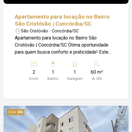
Apartamento para locação no Bairro
São Cristóvão | Concórdia/SC
São Cristóvão - Concórdia/SC
Apartamento para locação no Bairro São
Cristóvão | Concórdia/SC Ótima oportunidade
para quem busca conforto e praticidade! Este
apartamento conta com: - 2 dormitórios; sendo
um com móvel planejado. - Banheiro social; - Sala
2
1
1
60 m²
de estar ampla e aconchegante; - Cozinha
Dorm.
Banho
Garagem
A. Útil
planejada , funcional; - Sacada com churrasqueira
para momentos de lazer. Localizado no Bairro
São Cristóvão, numa região tranquila e de fácil
acesso a comércio, serviços e transporte
público. Agende uma visita e venha conhecer! *
Cód.
456
Imóvel sem cobrança de IPTU. Obs: Além do
valor de aluguel o locatário fica responsável pelo
pagamento de Condomínio; Luz; e Seguro