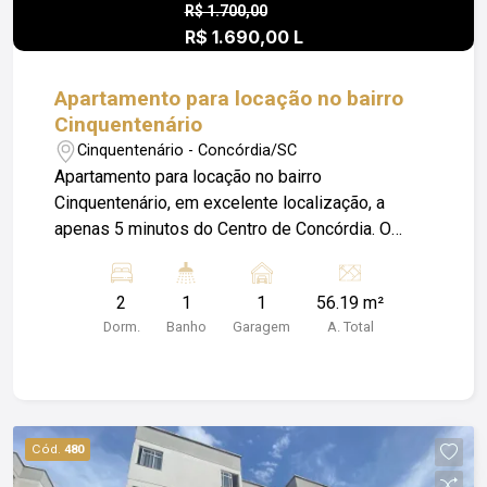
R$ 1.700,00
R$ 1.690,00 L
Apartamento para locação no bairro
Cinquentenário
Cinquentenário - Concórdia/SC
Apartamento para locação no bairro
Cinquentenário, em excelente localização, a
apenas 5 minutos do Centro de Concórdia. O
imóvel conta com 2 quartos, ambientes bem
distribuídos, cozinha planejada, além de 1 vaga
2
1
1
56.19 m²
de garagem, trazendo praticidade e conforto para
Dorm.
Banho
Garagem
A. Total
o dia a dia. Ideal para quem busca morar em uma
região tranquila, bem localizada e com fácil
acesso ao Centro, mercados, serviços e
principais pontos da cidade. Em um mercado de
locação aquecido em Concórdia, imóveis bem
Cód.
480
localizados e completos como este costumam