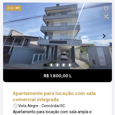
padrão: * Piscina; * Academia; * Salões de festas
Cód.
431
equipados; * Ambientes planejados para bem-
estar e lazer. Localização privilegiada: Viva em
um ambiente que une natureza, conforto e
praticidade, perfeito para quem busca qualidade
de vida com fácil acesso ao centro e aos
principais serviços da cidade. Agende sua visita
e venha conhecer esse verdadeiro refúgio
urbano! Seu novo lar espera por você! *A leitura
de Água e Gás é individual e não está inclusa no
valor de condomínio anunciado. Obs: Além do
valor de aluguel o locatário fica responsável pelo
R$ 1.800,00 L
pagamento de Condomínio; Luz; IPTU e Seguro
Incêndio
Apartamento para locação com sala
comercial integrada
Vista Alegre - Concórdia/SC
Apartamento para locação com sala ampla e