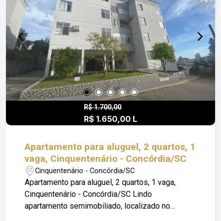
ter ótima procura. Obs: Além do valor de aluguel o
locatário fica responsável pelo pagamento de
Condomínio; Luz; IPTU e Seguro Incêndio.
R$ 1.700,00
R$ 1.650,00 L
Apartamento para aluguel, 2 quartos, 1
vaga, Cinquentenário - Concórdia/SC
Cinquentenário - Concórdia/SC
Apartamento para aluguel, 2 quartos, 1 vaga,
Cinquentenário - Concórdia/SC Lindo
apartamento semimobiliado, localizado no
Condomínio Jardim das Hortênsias, apenas 8