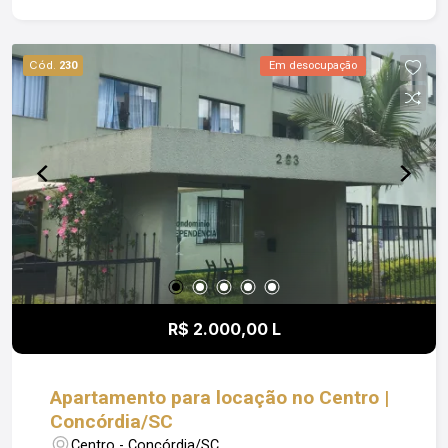
infraestrutura, com acesso a supermercados,
escolas, serviços e transporte público. Sua
localização também pode proporcionar uma boa
Cód.
230
Em desocupação
qualidade de vida, estando perto de áreas verdes
ou de lazer. Não perca a oportunidade de viver
em um imóvel que une qualidade de vida,
localização privilegiada e conforto. Agende uma
visita e venha conhecer este encantador
apartamento. Obs: Além do valor de aluguel o
locatário fica responsável pelo pagamento de
Condomínio; Luz; IPTU e Seguro Incêndio.
R$ 2.000,00 L
Apartamento para locação no Centro |
Concórdia/SC
Centro - Concórdia/SC