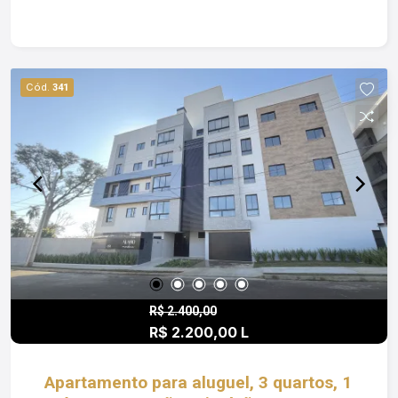
valorizado na cidade . O imóvel conta com: 02
suítes, proporcionando mais privacidade e
conforto 01 BWC social Sala de estar e jantar
integradas Cozinha funcional Área de serviço
Cód.
341
separada 02 sacadas, sendo uma com
churrasqueira ideal para momentos de lazer
Diferenciais que fazem a diferença no dia a dia:
Água quente com sistema solar na cozinha e área
de serviço. Sem taxa de condomínio, apenas a
limpeza das escadas de cada andar. Água e luz
individuais. Obs: Além do valor de aluguel o
locatário fica responsável pelo pagamento de
Água, Luz; IPTU e Seguro Incêndio.
R$ 2.400,00
R$ 2.200,00 L
Apartamento para aluguel, 3 quartos, 1