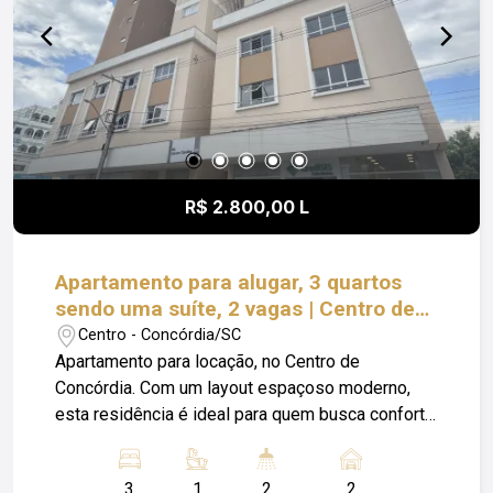
locatário fica responsável pelo pagamento de
Condomínio; IPTU; Luz; e Seguro Incêndio.
R$ 2.800,00 L
Apartamento para alugar, 3 quartos
sendo uma suíte, 2 vagas | Centro de
Concórdia
Centro - Concórdia/SC
Apartamento para locação, no Centro de
Concórdia. Com um layout espaçoso moderno,
esta residência é ideal para quem busca conforto
e praticidade. Possui três quartos sendo uma
suíte bem dimensionados e com mobília,
3
1
2
2