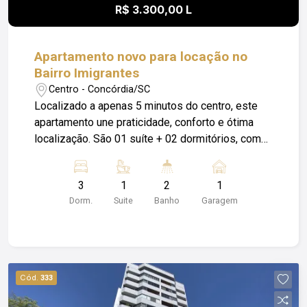
R$ 3.300,00 L
Apartamento novo para locação no
Bairro Imigrantes
Centro - Concórdia/SC
Localizado a apenas 5 minutos do centro, este
apartamento une praticidade, conforto e ótima
localização. São 01 suíte + 02 dormitórios, com
ambientes bem distribuídos e pensados para o
dia a dia. Conta com cozinha, banheiros e área de
3
1
2
1
serviço com móveis sob medida, trazendo mais
Dorm.
Suite
Banho
Garagem
funcionalidade e aproveitamento dos espaços.
Possui ainda sacada com churrasqueira, ideal
para momentos de lazer, 01 vaga de garagem e
elevador, garantindo mais comodidade para toda
a família. Obs: Além do valor de aluguel o
Cód.
333
locatário fica responsável pelo pagamento de
Condomínio; Luz; IPTU e Seguro Incêndio.