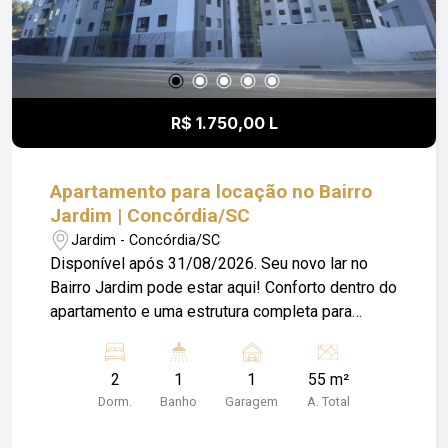
R$ 1.750,00 L
Apartamento para locação no Bairro
Jardim | Concórdia/SC
Jardim - Concórdia/SC
Disponível após 31/08/2026. Seu novo lar no
Bairro Jardim pode estar aqui! Conforto dentro do
apartamento e uma estrutura completa para
aproveitar todos os dias. O imóvel possui: - Sala
- Cozinha - 2 quartos - Banheiro social - Prédio
2
1
1
55 m²
com elevador O condomínio oferece salões de
Dorm.
Banho
Garagem
A. Total
festas, playground para as crianças, quadras
esportivas e espaços pensados para