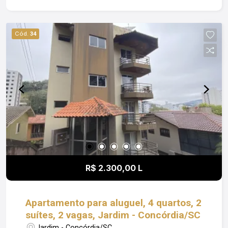
proporcionar mais lazer, segurança e qualidade
de vida para toda a família. Uma excelente opção
para quem busca praticidade e a tranquilidade de
Cód.
34
morar em um condomínio completo. Agende sua
visita com a Coliseu Imóveis e venha conhecer
pessoalmente tudo o que este imóvel pode
oferecer! Obs: Além do valor de aluguel o
locatário fica responsável pelo pagamento de
Condomínio; Luz; IPTU e Seguro Incêndio
R$ 2.300,00 L
Apartamento para aluguel, 4 quartos, 2
suítes, 2 vagas, Jardim - Concórdia/SC
Jardim - Concórdia/SC