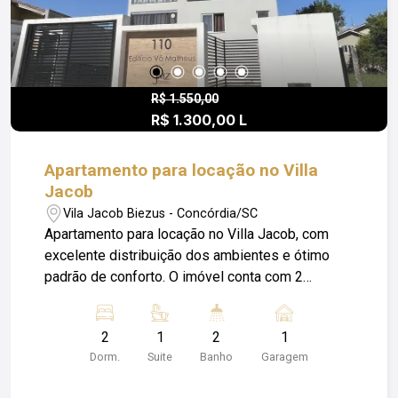
R$ 1.550,00
R$ 1.300,00 L
Apartamento para locação no Villa
Jacob
Vila Jacob Biezus - Concórdia/SC
Apartamento para locação no Villa Jacob, com
excelente distribuição dos ambientes e ótimo
padrão de conforto. O imóvel conta com 2
quartos, sendo 1 suíte, além de sala de estar e
jantar integradas, cozinha, banheiro social e
2
1
2
1
ambientes pensados para oferecer praticidade
Dorm.
Suite
Banho
Garagem
no dia a dia. Ideal para quem busca morar com
conforto, privacidade e em uma localização