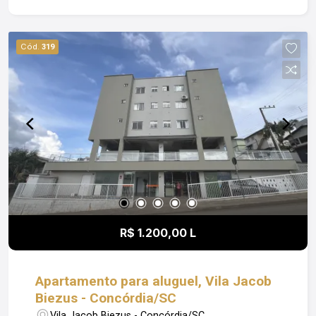
valorizada. Uma ótima opção para casal, pequena
família ou até mesmo para quem deseja mais
espaço e comodidade na rotina. Entre em contato
Cód.
319
para mais informações e agende uma visita. Obs:
Além do valor de aluguel o locatário fica
responsável pelo pagamento de Condomínio;
Luz; IPTU e Seguro Incêndio.
R$ 1.200,00 L
Apartamento para aluguel, Vila Jacob
Biezus - Concórdia/SC
Vila Jacob Biezus - Concórdia/SC