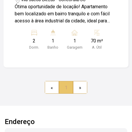
Ótima oportunidade de locação! Apartamento
bem localizado em bairro tranquilo e com fácil
acesso à área industrial da cidade, ideal para
profissionais que trabalham na região e buscam
economia de tempo e mobilidade. A região conta
2
1
1
70 m²
com comércio variado, escolas, mercados,
Dorm.
Banho
Garagem
A. Útil
transporte público e está a poucos minutos das
principais avenidas. Agende uma visita e venha
conhecer seu novo lar! Obs: Além do valor de
aluguel o locatário fica responsável pelo
pagamento de Condomínio; Luz; IPTU e Seguro
Incêndio.
«
1
»
Endereço