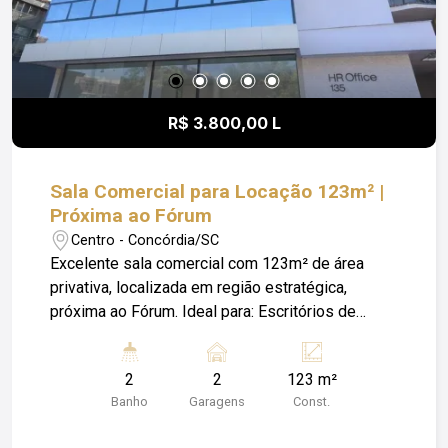
R$ 3.800,00 L
Sala Comercial para Locação 123m² |
Próxima ao Fórum
Centro - Concórdia/SC
Excelente sala comercial com 123m² de área
privativa, localizada em região estratégica,
próxima ao Fórum. Ideal para: Escritórios de
advocacia Consultorias Contabilidade Empresas
de serviços Profissionais liberais Ambiente
2
2
123 m²
amplo, com ótima distribuição interna, permitindo
Banho
Garagens
Const.
adaptação conforme a necessidade do seu
negócio. A localização agrega praticidade e