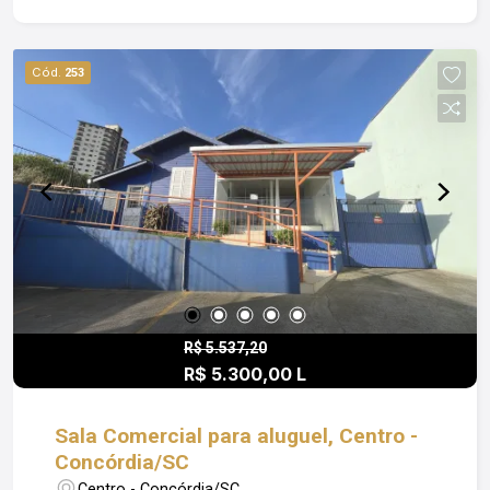
credibilidade, facilitando o dia a dia profissional.
Obs: Além do valor de aluguel o locatário fica
responsável pelo pagamento de Condomínio;
Cód.
253
Luz; IPTU e Seguro Incêndio. Entre em contato
para mais informações e agende uma visita.
R$ 5.537,20
R$ 5.300,00 L
Sala Comercial para aluguel, Centro -
Concórdia/SC
Centro - Concórdia/SC