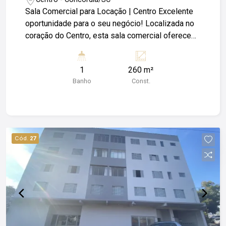
Sala Comercial para Locação | Centro Excelente
oportunidade para o seu negócio! Localizada no
coração do Centro, esta sala comercial oferece
visibilidade privilegiada, fácil acesso para
clientes e colaboradores, e infraestrutura ideal
1
260 m²
para empresas que buscam profissionalismo e
Banho
Const.
comodidade. Características do imóvel: - Sala
ampla e bem iluminada; - Ambiente versátil, ideal
para escritórios ou atendimento personalizado; -
Estacionamento disponível no local,
proporcionando praticidade aos usuários; - A
Cód.
27
poucos metros de bancos, cartórios, lotéricas,
farmácias e comércios em geral. - Região
estratégica com alto fluxo e excelente
conectividade. ** Entre em contato agora mesmo
para agendar uma visita e dar o próximo passo
para o sucesso do seu negócio! Obs: Além do
valor de aluguel o locatário fica responsável pelo