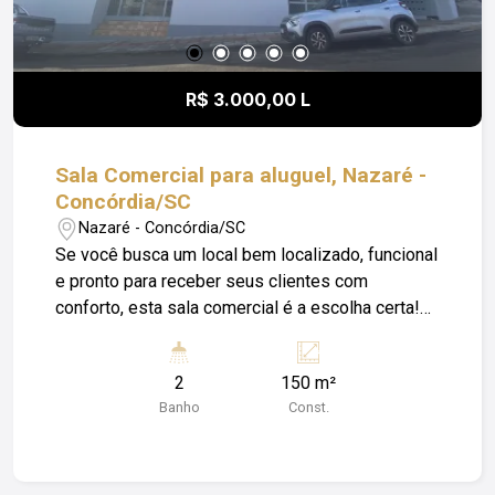
pagamento de Luz; Água; IPTU e Seguro
Incêndio.
R$ 3.000,00 L
Sala Comercial para aluguel, Nazaré -
Concórdia/SC
Nazaré - Concórdia/SC
Se você busca um local bem localizado, funcional
e pronto para receber seus clientes com
conforto, esta sala comercial é a escolha certa!
Situada em bairro calmo e valorizado, a poucos
minutos do centro da cidade, com fácil acesso.
2
150 m²
Agende uma visita e venha conhecer o espaço
Banho
Const.
ideal para o seu negócio! Obs: Além do valor de
aluguel o locatário fica responsável pelo
pagamento de Água; Luz; IPTU e Seguro
Incêndio.