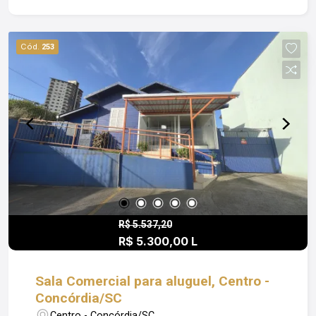
credibilidade, facilitando o dia a dia profissional.
Obs: Além do valor de aluguel o locatário fica
responsável pelo pagamento de Condomínio;
Cód.
253
Luz; IPTU e Seguro Incêndio. Entre em contato
para mais informações e agende uma visita.
R$ 5.537,20
R$ 5.300,00 L
Sala Comercial para aluguel, Centro -
Concórdia/SC
Centro - Concórdia/SC