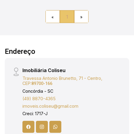
acessibilidade, proporcionando mais conforto e
adequação às normas vigentes. Uma excelente
«
1
»
oportunidade para quem busca instalar ou
expandir seu negócio em um endereço
estratégico da cidade. Agende uma visita e
conheça de perto essa oportunidade de locação
no coração da cidade! Entre em contato para mais
Endereço
informações e para agendar um horário. Obs:
Além do valor de aluguel o locatário fica
Imobiliária Coliseu
responsável pelo pagamento de Água; Luz; IPTU
e Seguro Incêndio.
Travessa Antonio Brunetto, 71 - Centro,
CEP:
89700-166
Concórdia - SC
(49) 8870-4365
imoveis.coliseu@gmail.com
Creci: 1717-J