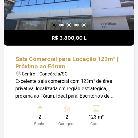
R$ 3.800,00 L
Sala Comercial para Locação 123m² |
Próxima ao Fórum
Centro - Concórdia/SC
Excelente sala comercial com 123m² de área
privativa, localizada em região estratégica,
próxima ao Fórum. Ideal para: Escritórios de
advocacia Consultorias Contabilidade Empresas
de serviços Profissionais liberais Ambiente
2
2
123 m²
amplo, com ótima distribuição interna, permitindo
Banho
Garagens
Const.
adaptação conforme a necessidade do seu
negócio. A localização agrega praticidade e