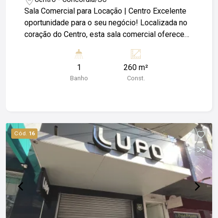
Sala Comercial para Locação | Centro Excelente
oportunidade para o seu negócio! Localizada no
coração do Centro, esta sala comercial oferece
visibilidade privilegiada, fácil acesso para
clientes e colaboradores, e infraestrutura ideal
1
260 m²
para empresas que buscam profissionalismo e
Banho
Const.
comodidade. Características do imóvel: - Sala
ampla e bem iluminada; - Ambiente versátil, ideal
para escritórios ou atendimento personalizado; -
Estacionamento disponível no local,
proporcionando praticidade aos usuários; - A
Cód.
16
poucos metros de bancos, cartórios, lotéricas,
farmácias e comércios em geral. - Região
estratégica com alto fluxo e excelente
conectividade. ** Entre em contato agora mesmo
para agendar uma visita e dar o próximo passo
para o sucesso do seu negócio! Obs: Além do
valor de aluguel o locatário fica responsável pelo