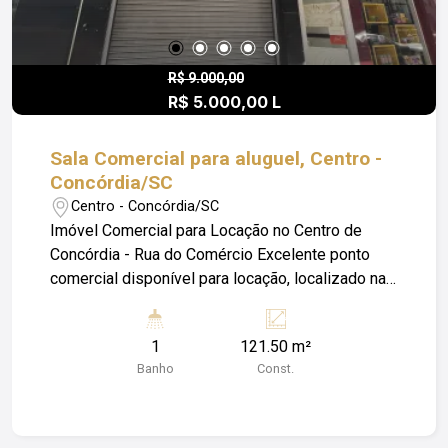
pagamento de Luz; Água; IPTU e Seguro
Incêndio.
R$ 9.000,00
R$ 5.000,00 L
Sala Comercial para aluguel, Centro -
Concórdia/SC
Centro - Concórdia/SC
Imóvel Comercial para Locação no Centro de
Concórdia - Rua do Comércio Excelente ponto
comercial disponível para locação, localizado na
Rua do Comércio, em uma das áreas mais
movimentadas e valorizadas do Centro de
1
121.50 m²
Concórdia. O imóvel é ideal para diversos tipos
Banho
Const.
de comércio e serviços, oferecendo ótima
visibilidade, fluxo constante de pedestres e fácil
acesso. Nos próximos dias, o espaço passará
por melhorias, incluindo reforma voltada à